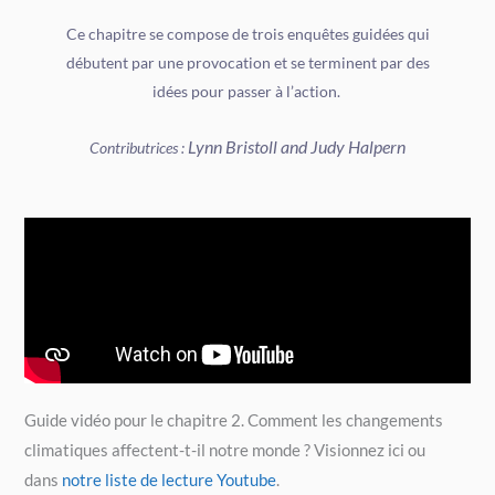
Ce chapitre se compose de trois enquêtes guidées qui
débutent par une provocation et se terminent par des
idées pour passer à l’action.
Lynn Bristoll and Judy Halpern
Contributrices :
Guide vidéo pour le chapitre 2. Comment les changements
climatiques affectent-t-il notre monde ? Visionnez ici ou
dans
notre liste de lecture Youtube
.