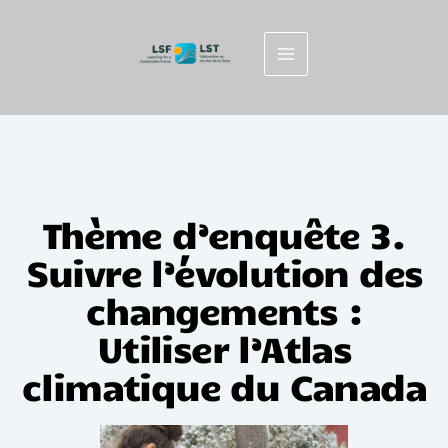
Aller
au
contenu
Thème d’enquête 3.
Suivre l’évolution des
changements :
Utiliser l’Atlas
climatique du Canada