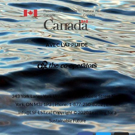
AVEC L’APPUI DE
343 York Lanes York University 4700 Keele Street North
York, ON M3J 1P3 | Phone: 1-877-250-8202 | E-mail:
info@LSF-LST.ca| Copyright © 2020 Learning for a
Sustainable Future