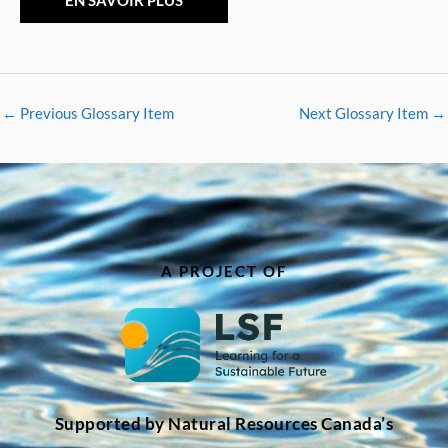
EN SAVOIR PLUS
←
Previous Glossary Item
Next Glossary Item
→
A PROJECT OF
Supported by Natural Resources Canada’s