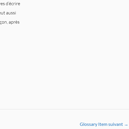
es d’écrire
eut aussi
eçon, après
Glossary Item suivant
→