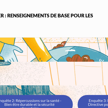
 : RENSEIGNEMENTS DE BASE POUR LES
nquête 2: Répercussions sur la santé -
Enquête 3: 
Bien être durable et la sécurité
Directive p