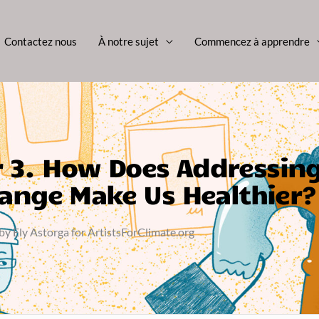
Contactez nous
À notre sujet
Commencez à apprendre
r 3. How Does Addressin
ange Make Us Healthier?
by Ely Astorga for ArtistsForClimate.org