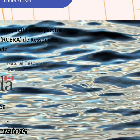
matière d’eau
 capacité et l’expertise
n (RCERA) de Ressources
ada
 DE