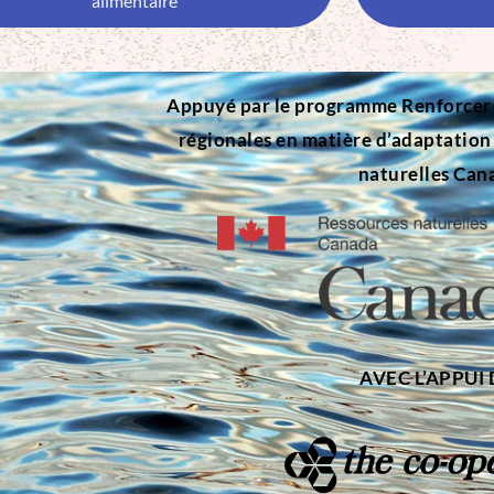
alimentaire
Appuyé par le programme Renforcer la
régionales en matière d’adaptatio
naturelles Can
AVEC L’APPUI